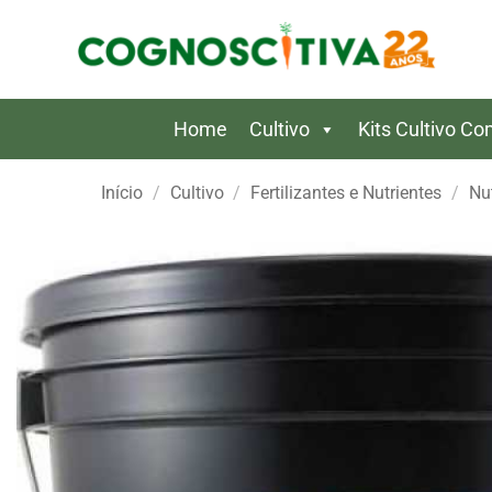
Skip
to
content
Home
Cultivo
Kits Cultivo C
Início
/
Cultivo
/
Fertilizantes e Nutrientes
/
Nu