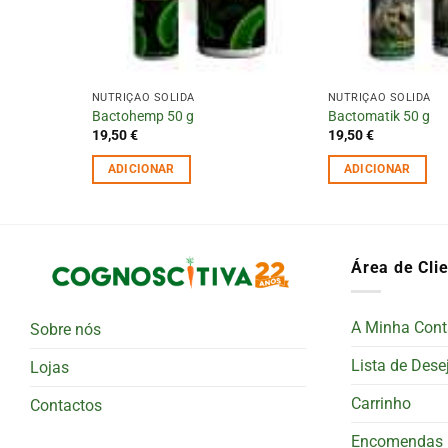
NUTRIÇÃO SÓLIDA
NUTRIÇÃO SÓLIDA
 GROTEK
Bactohemp 50 g
Bactomatik 50 g
19,50
€
19,50
€
ADICIONAR
ADICIONAR
Área de Cli
A Minha Cont
Sobre nós
Lista de Dese
Lojas
Carrinho
Contactos
Encomendas