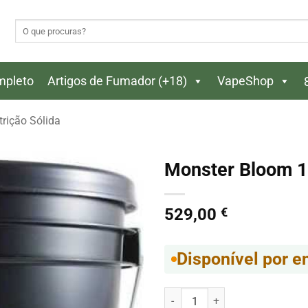
Pesquisar
por:
ompleto
Artigos de Fumador (+18)
VapeShop
trição Sólida
Monster Bloom 
529,00
€
Disponível por 
Quantidade de Monster Bloom 