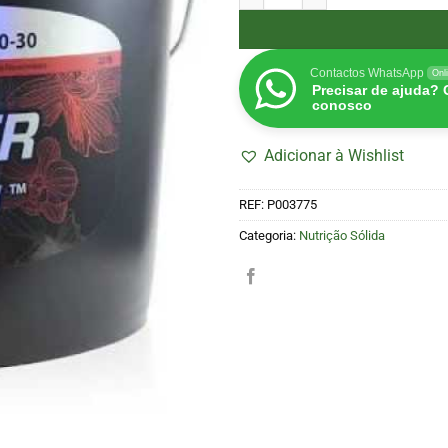
Contactos WhatsApp
Onl
Precisar de ajuda?
conosco
Adicionar à Wishlist
REF:
P003775
Categoria:
Nutrição Sólida