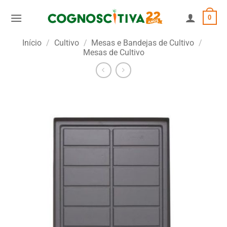
Skip
0
to
content
Início
/
Cultivo
/
Mesas e Bandejas de Cultivo
/
Mesas de Cultivo