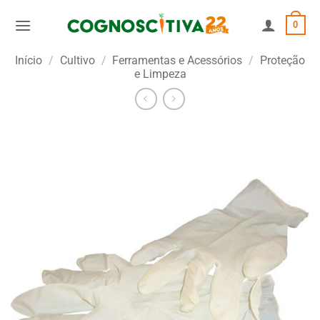
Skip
0
to
content
Início
/
Cultivo
/
Ferramentas e Acessórios
/
Proteção
e Limpeza