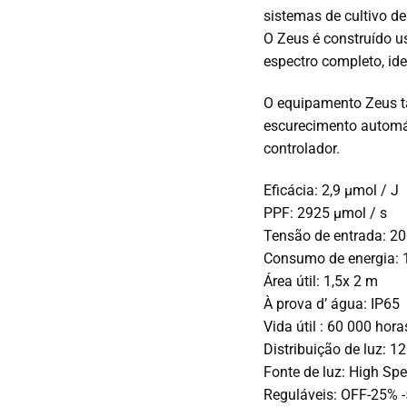
sistemas de cultivo de
O Zeus é construído u
espectro completo, ide
O equipamento Zeus t
escurecimento automát
controlador.
Eficácia:
2,9 µmol / J
PPF:
2925 µmol / s
Tensão de entrada:
20
Consumo de energia:
Área útil
:
1,5x 2 m
À
prova
d’
água:
IP65
Vida
útil
:
60 000 hora
Distribuição de luz:
12
Fonte de luz:
High Spe
Reguláveis:
OFF-25% -5