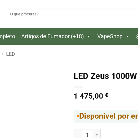
Pesquisar
por:
ompleto
Artigos de Fumador (+18)
VapeShop
/
LED
LED Zeus 1000W 
1 475,00
€
Disponível por 
Quantidade de LED Zeus 1000W 