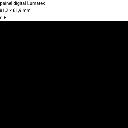
ainel digital Lumatek
81,2 x 61,9 mm
m F