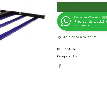
Contactos WhatsApp
Onl
Precisar de ajuda?
conosco
Adicionar à Wishlist
REF:
P006033
Categoria:
LED