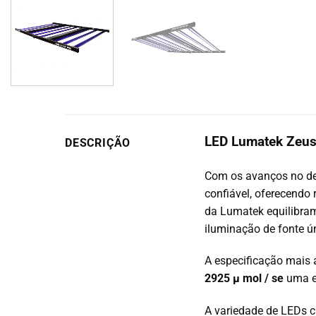
LED Lumatek Zeu
DESCRIÇÃO
Com os avanços no de
confiável, oferecendo 
da Lumatek equilibram
iluminação de fonte ún
A especificação mais 
2925
µ
mol / se
uma ef
A variedade de LEDs c