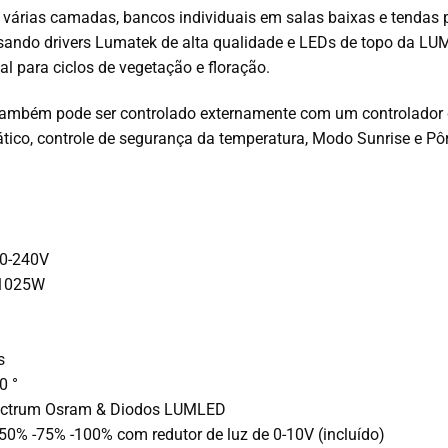
 várias camadas, bancos individuais em salas baixas e tendas p
sando drivers Lumatek de alta qualidade e LEDs de topo da LU
al para ciclos de vegetação e floração.
ambém pode ser controlado externamente com um controlador d
ico, controle de segurança da temperatura, Modo Sunrise e Pô
0-240V
1025W
s
0 °
ctrum Osram & Diodos LUMLED
0% -75% -100% com redutor de luz de 0-10V (incluído)