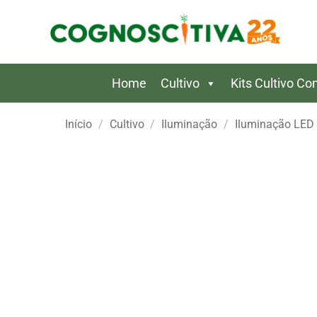
Skip
to
content
Home
Cultivo
Kits Cultivo C
Início
/
Cultivo
/
Iluminação
/
Iluminação LED