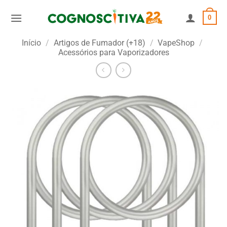
Skip
0
to
content
Início
/
Artigos de Fumador (+18)
/
VapeShop
/
Acessórios para Vaporizadores