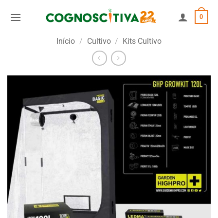
Skip
0
to
content
Início
/
Cultivo
/
Kits Cultivo