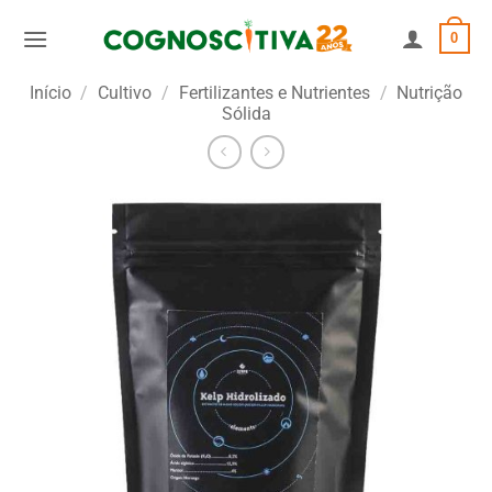
Skip
0
to
content
Início
/
Cultivo
/
Fertilizantes e Nutrientes
/
Nutrição
Sólida