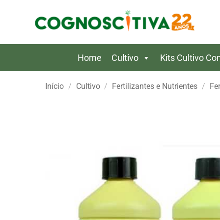
Skip
to
content
Home
Cultivo
Kits Cultivo C
Início
/
Cultivo
/
Fertilizantes e Nutrientes
/
Fer