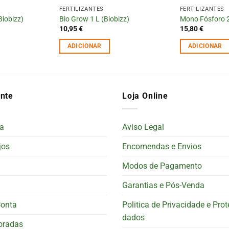
FERTILIZANTES
FERTILIZANTES
Biobizz)
Bio Grow 1 L (Biobizz)
Mono Fósforo 
10,95
€
15,80
€
ADICIONAR
ADICIONAR
ente
Loja Online
a
Aviso Legal
jos
Encomendas e Envios
Modos de Pagamento
Garantias e Pós-Venda
Conta
Politica de Privacidade e Pro
dados
oradas