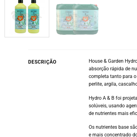
House & Garden Hydro 
DESCRIÇÃO
absorção rápida de nut
completa tanto para o
perlite, argila, cascal
Hydro A & B foi proje
solúveis, usando agen
de nutrientes mais ef
Os nutrientes base são
e mais concentrado d