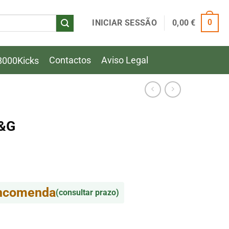
INICIAR SESSÃO
0,00
€
0
Contactos
Aviso Legal
8000Kicks
H&G
encomenda
(consultar prazo)
&G