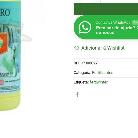
Contactos WhatsApp
Onl
Precisar de ajuda?
conosco
Adicionar à Wishlist
REF:
P003027
Categoria:
Fertilizantes
Etiqueta:
fertiwinter