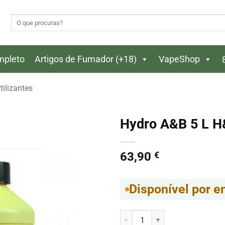
Pesquisar
por:
ompleto
Artigos de Fumador (+18)
VapeShop
tilizantes
Hydro A&B 5 L 
63,90
€
Disponível por 
Quantidade de Hydro A&B 5 L H