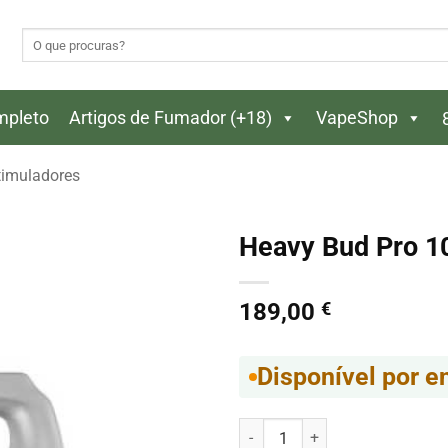
Pesquisar
por:
ompleto
Artigos de Fumador (+18)
VapeShop
timuladores
Heavy Bud Pro 1
189,00
€
Disponível por 
Quantidade de Heavy Bud Pro 1