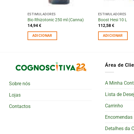
ESTIMULADORES
ESTIMULADORES
z)
Bio Rhizotonic 250 ml (Canna)
Boost Hesi 10 L
14,94
€
112,58
€
ADICIONAR
ADICIONAR
Área de Cli
A Minha Cont
Sobre nós
Lista de Dese
Lojas
Carrinho
Contactos
Encomendas
Detalhes da 