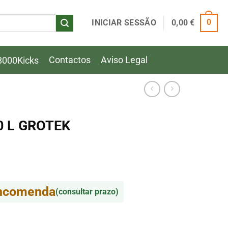
INICIAR SESSÃO
0,00
€
0
Contactos
Aviso Legal
8000Kicks
0 L GROTEK
encomenda
(consultar prazo)
0 L GROTEK