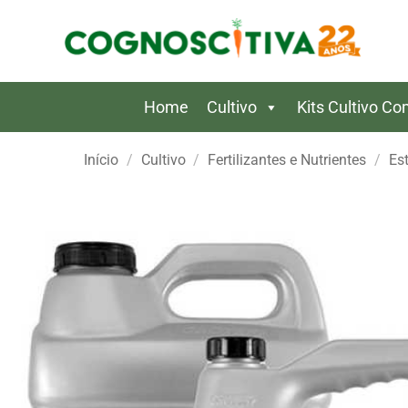
Skip
to
content
Home
Cultivo
Kits Cultivo C
Início
/
Cultivo
/
Fertilizantes e Nutrientes
/
Es