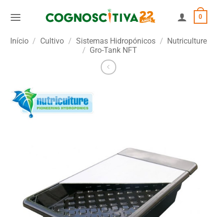
Skip
0
to
content
Início
/
Cultivo
/
Sistemas Hidropónicos
/
Nutriculture
/
Gro-Tank NFT