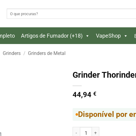
Pesquisar
por:
ompleto
Artigos de Fumador (+18)
VapeShop
Grinders
/
Grinders de Metal
Grinder Thorinde
44,94
€
Disponível por 
Quantidade de Grinder Thorinder