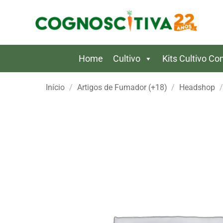
Skip
to
content
Home
Cultivo
Kits Cultivo C
Início
/
Artigos de Fumador (+18)
/
Headshop
/