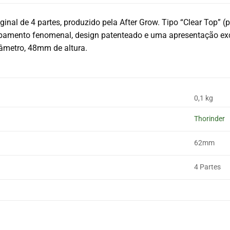
iginal de 4 partes, produzido pela After Grow. Tipo “Clear Top” (
amento fenomenal, design patenteado e uma apresentação excl
âmetro, 48mm de altura.
0,1 kg
Thorinder
62mm
4 Partes