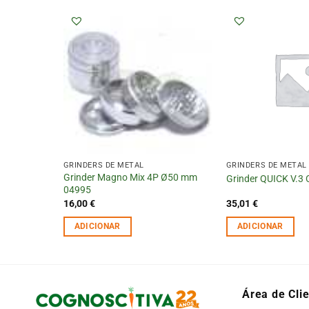
GRINDERS DE METAL
GRINDERS DE METAL
Grinder Magno Mix 4P Ø50 mm
3P 53mm
Grinder QUICK V.3 
04995
16,00
€
35,01
€
ADICIONAR
ADICIONAR
Área de Cli