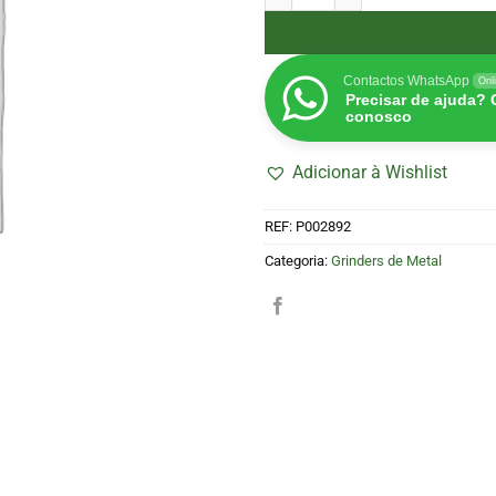
Contactos WhatsApp
Onl
Precisar de ajuda?
conosco
Adicionar à Wishlist
REF:
P002892
Categoria:
Grinders de Metal