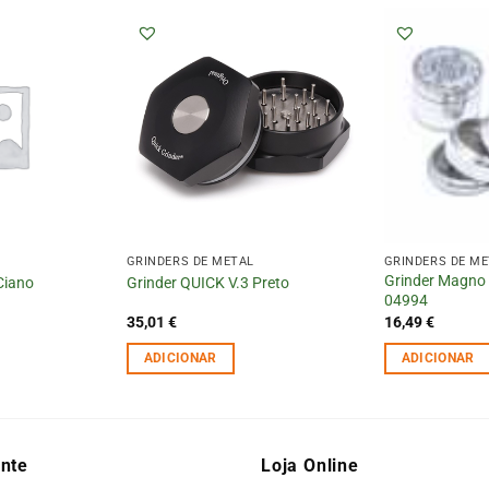
GRINDERS DE METAL
GRINDERS DE M
Grinder Magno
Ciano
Grinder QUICK V.3 Preto
04994
35,01
€
16,49
€
ADICIONAR
ADICIONAR
ente
Loja Online