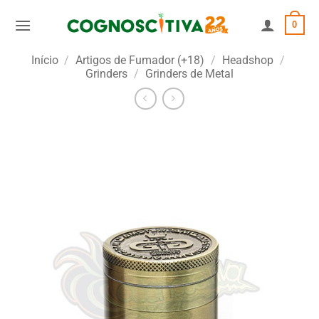
Skip
0
to
content
Início
/
Artigos de Fumador (+18)
/
Headshop
/
Grinders
/
Grinders de Metal