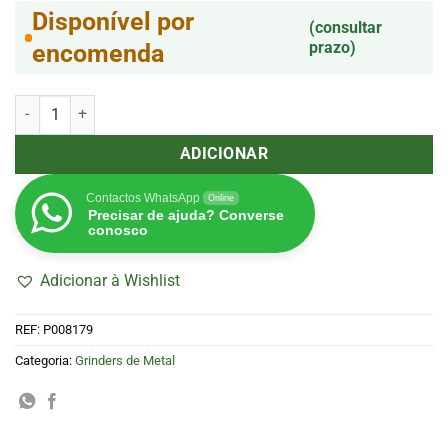
Disponível por
(consultar
prazo)
encomenda
Quantidade de Grinder Grace Glass 4 partes 40 mm Dourado
ADICIONAR
Contactos WhatsApp
Online
Precisar de ajuda? Converse
conosco
Adicionar à Wishlist
REF:
P008179
Categoria:
Grinders de Metal