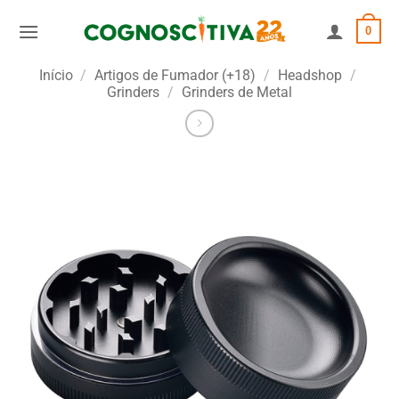
Skip
0
to
content
Início
/
Artigos de Fumador (+18)
/
Headshop
/
Grinders
/
Grinders de Metal