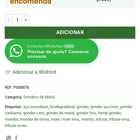
encomenda
Quantidade de Grinder de Alumínio Hammercraft 4 Partes 55mm V
ADICIONAR
Contactos WhatsApp
Online
Precisar de ajuda? Converse
conosco
Adicionar à Wishlist
REF:
P008876
Categoria:
Grinders de Metal
Etiquetas:
aço inoxidável
,
biodegradável
,
grinder
,
grinder aço inox
,
grinder
canhamo
,
grinder card
,
grinder de metal
,
grinder fino
,
hemp grinder
,
moedor
,
moedor de ervas
,
moer
,
moer erva
,
moinho
,
triturar
,
triturar erva
,
triturar ervas