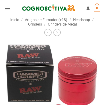
Skip
0
to
content
Início
/
Artigos de Fumador (+18)
/
Headshop
/
Grinders
/
Grinders de Metal