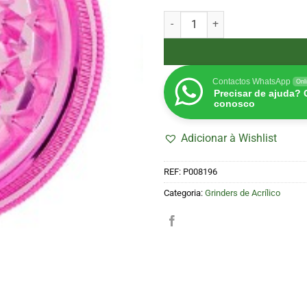
Quantidade de Grinder Acrílic
Contactos WhatsApp
Onl
Precisar de ajuda?
conosco
Adicionar à Wishlist
REF:
P008196
Categoria:
Grinders de Acrílico