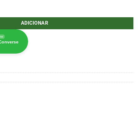
o 2P 60mm Rosa Amsterdam 04873
ADICIONAR
ine
 Converse