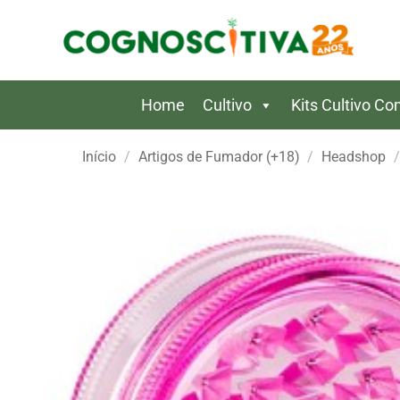
Skip
to
content
Home
Cultivo
Kits Cultivo C
Início
/
Artigos de Fumador (+18)
/
Headshop
/