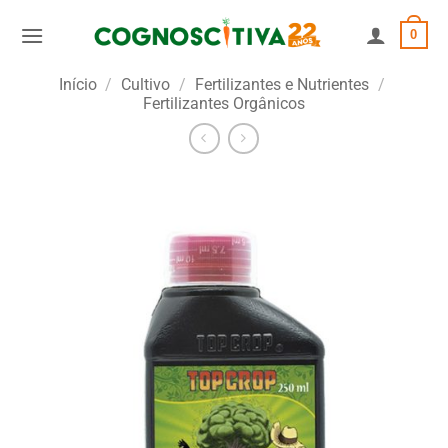
Skip
0
to
content
Início
/
Cultivo
/
Fertilizantes e Nutrientes
/
Fertilizantes Orgânicos