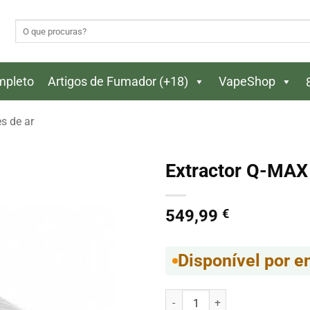
Pesquisar
por:
ompleto
Artigos de Fumador (+18)
VapeShop
es de ar
Extractor Q-MAX
549,99
€
Disponível por 
Quantidade de Extractor Q-MAX