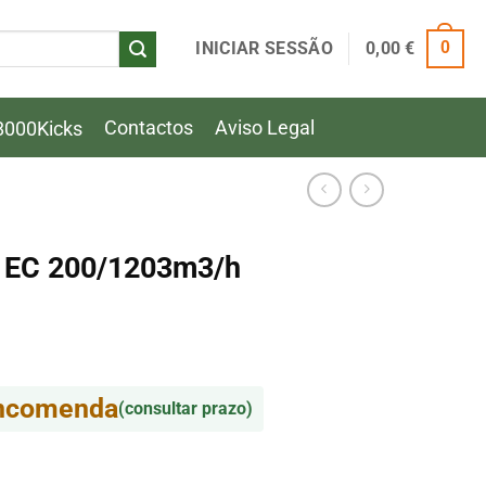
INICIAR SESSÃO
0,00
€
0
Contactos
Aviso Legal
8000Kicks
 EC 200/1203m3/h
encomenda
(consultar prazo)
 EC 200/1203m3/h