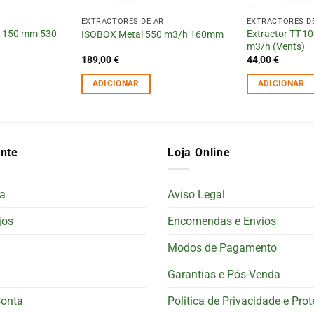
EXTRACTORES DE AR
EXTRACTORES D
l 150 mm 530
Extractor TT-1
ISOBOX Metal 550 m3/h 160mm
m3/h (Vents)
189,00
€
44,00
€
ADICIONAR
ADICIONAR
ente
Loja Online
a
Aviso Legal
jos
Encomendas e Envios
Modos de Pagamento
Garantias e Pós-Venda
Conta
Politica de Privacidade e Pro