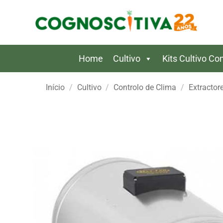
Skip
to
content
Home
Cultivo
Kits Cultivo C
Início
/
Cultivo
/
Controlo de Clima
/
Extractor