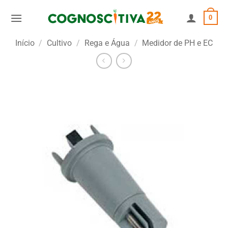
Skip
0
to
content
Início
/
Cultivo
/
Rega e Água
/
Medidor de PH e EC