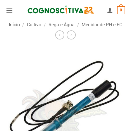
Skip
0
to
content
Início
/
Cultivo
/
Rega e Água
/
Medidor de PH e EC