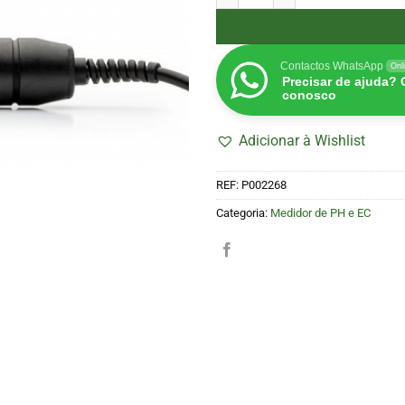
Contactos WhatsApp
Onl
Precisar de ajuda?
conosco
Adicionar à Wishlist
REF:
P002268
Categoria:
Medidor de PH e EC