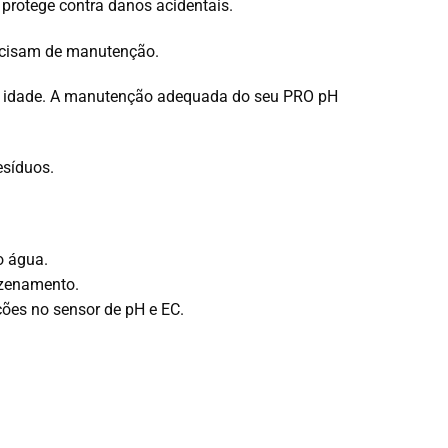
protege contra danos acidentais.
ecisam de manutenção.
 a idade. A manutenção adequada do seu PRO pH
esíduos.
o água.
azenamento
.
ções no sensor de pH e EC.