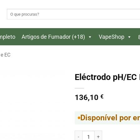
Pesquisar
por:
ompleto
Artigos de Fumador (+18)
VapeShop
 e EC
Eléctrodo pH/E
136,10
€
Disponível por 
Quantidade de Eléctrodo pH/EC