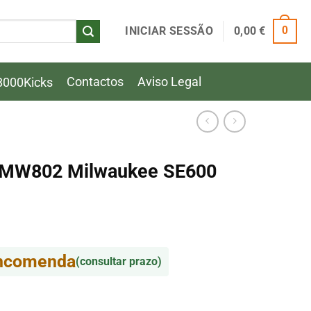
INICIAR SESSÃO
0,00
€
0
Contactos
Aviso Legal
8000Kicks
C MW802 Milwaukee SE600
encomenda
(consultar prazo)
 MW802 Milwaukee SE600