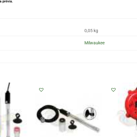
 prévia.
0,05 kg
Milwaukee