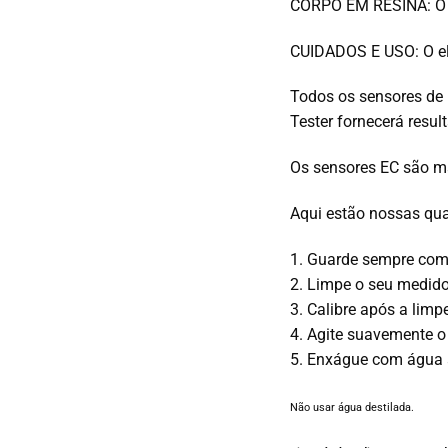
CORPO EM RESINA: O co
CUIDADOS E USO: O el
Todos os sensores de
Tester fornecerá resul
Os sensores EC são ma
Aqui estão nossas quat
1. Guarde sempre com
2. Limpe o seu medid
3. Calibre após a lim
4. Agite suavemente o
5. Enxágue com água 
Não usar água destilada.