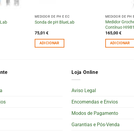
MEDIDOR DE PH E EC
MEDIDOR DE PH 
Medidor Groch
eLab
Sonda de pH BlueLab
Contínuo HI98
75,01
€
165,00
€
ADICIONAR
ADICIONAR
ente
Loja Online
a
Aviso Legal
jos
Encomendas e Envios
Modos de Pagamento
Garantias e Pós-Venda