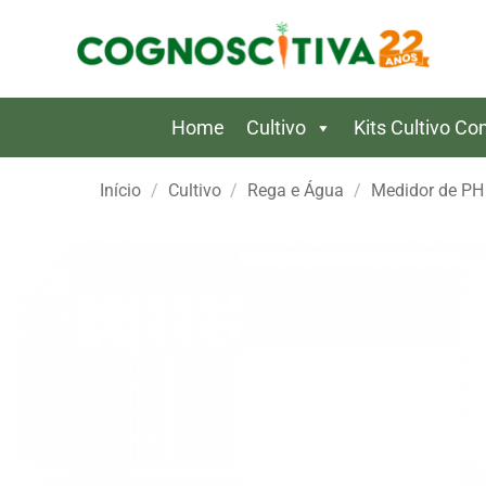
Skip
to
content
Home
Cultivo
Kits Cultivo C
Início
/
Cultivo
/
Rega e Água
/
Medidor de PH