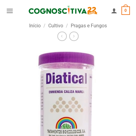
Skip
0
to
content
Início
/
Cultivo
/
Pragas e Fungos