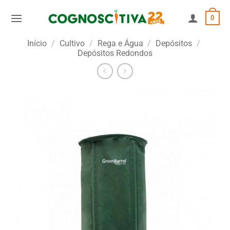
Skip
0
to
content
Início
/
Cultivo
/
Rega e Água
/
Depósitos
/
Depósitos Redondos