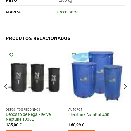
PESO
1,200 kg
MARCA
Green Barrel
PRODUTOS RELACIONADOS
DEPÓSITOS REDONDOS
AUTOPOT
Deposito de Rega Flexível
FlexiTank AutoPot 400 L
Neptune 1000L
135,00
€
168,99
€