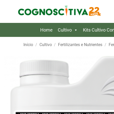
Skip
to
content
Home
Cultivo
Kits Cultivo C
Início
/
Cultivo
/
Fertilizantes e Nutrientes
/
Fer