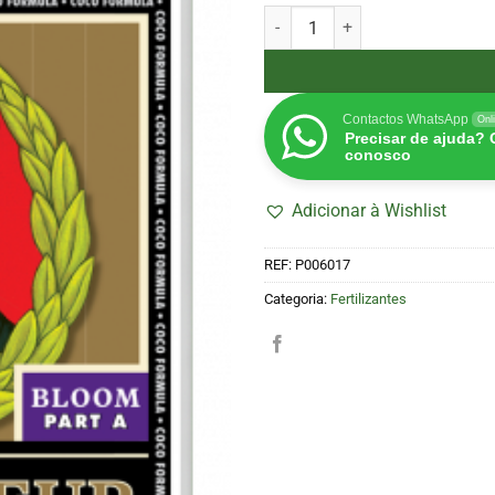
Quantidade de Connoisseur Bloom
Contactos WhatsApp
Onl
Precisar de ajuda?
conosco
Adicionar à Wishlist
REF:
P006017
Categoria:
Fertilizantes