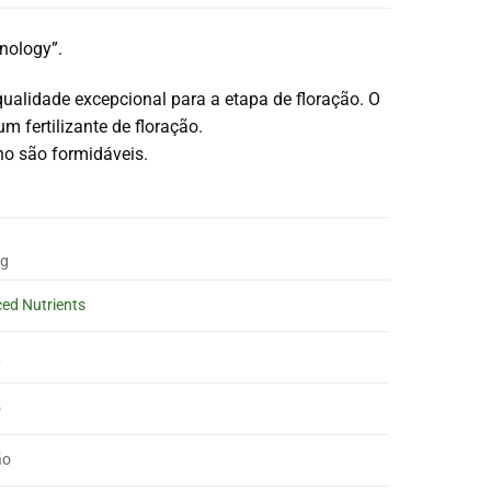
nology”.
ualidade excepcional para a etapa de floração. O
m fertilizante de floração.
ho são formidáveis.
kg
ed Nutrients
L
o
ão