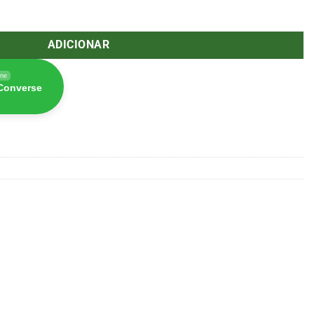
 1 L Coco Part A pH Perfect (Advanced Nutrients)
ADICIONAR
ine
 Converse