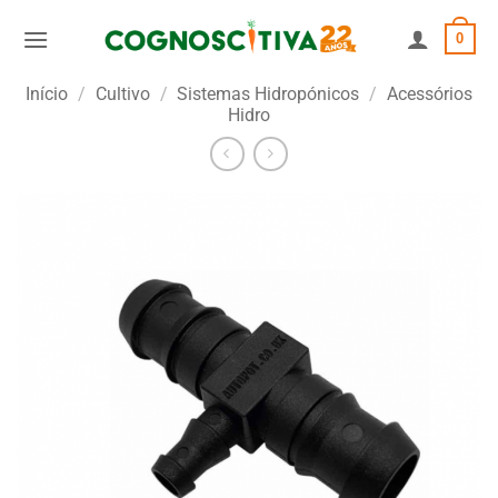
Skip
0
to
content
Início
/
Cultivo
/
Sistemas Hidropónicos
/
Acessórios
Hidro