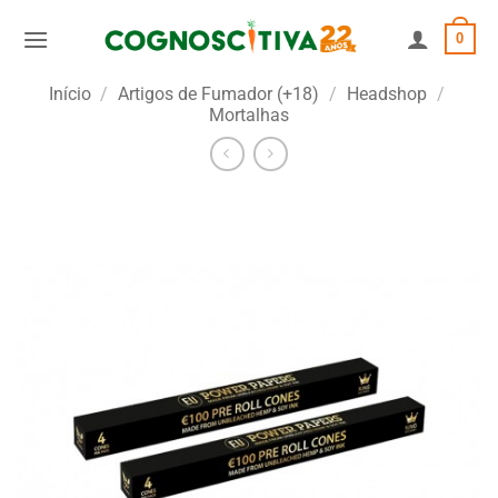
Skip
0
to
content
Início
/
Artigos de Fumador (+18)
/
Headshop
/
Mortalhas