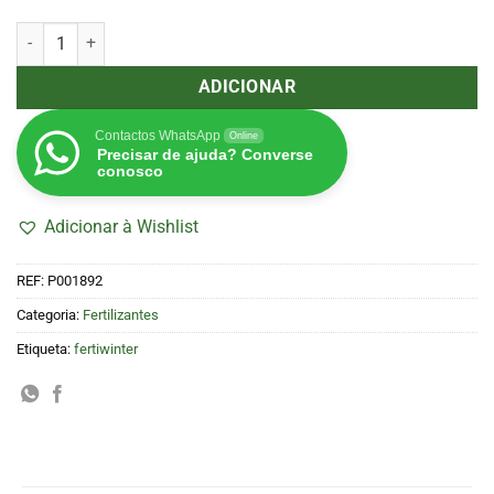
Quantidade de Côco A&B 20 L H&G
ADICIONAR
Contactos WhatsApp
Online
Precisar de ajuda? Converse
conosco
Adicionar à Wishlist
REF:
P001892
Categoria:
Fertilizantes
Etiqueta:
fertiwinter