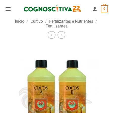
Skip
0
to
content
Início
/
Cultivo
/
Fertilizantes e Nutrientes
/
Fertilizantes