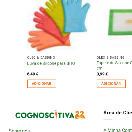
OLÉO & DABBING
OLÉO & DABBING
6 Secções
Tapete de Silicone 
Luva de Silicone para BHO
cm
6,49
€
3,99
€
ADICIONAR
ADICIONAR
Área de Cli
A Minha Cont
Sobre nós