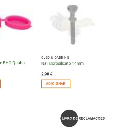
OLÉO & DABBING
one BHO Qnubu
Nail Borosilicato 14mm
2,90
€
ADICIONAR