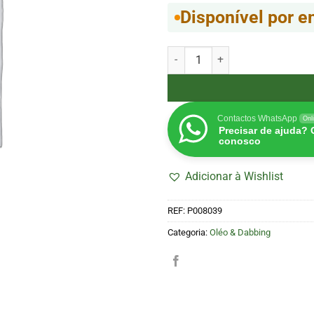
Disponível por 
Quantidade de Caixa de Silicon
Contactos WhatsApp
Onl
Precisar de ajuda?
conosco
Adicionar à Wishlist
REF:
P008039
Categoria:
Oléo & Dabbing