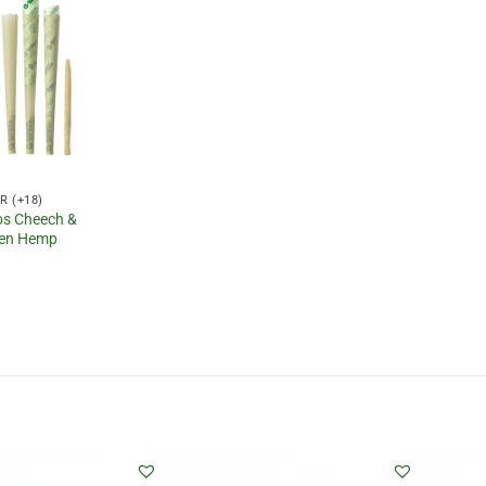
 (+18)
os Cheech &
een Hemp