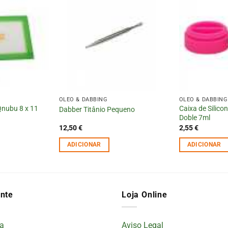
OLÉO & DABBING
OLÉO & DABBING
Qnubu 8 x 11
Caixa de Silic
Dabber Titânio Pequeno
Doble 7ml
12,50
€
2,55
€
ADICIONAR
ADICIONAR
ente
Loja Online
a
Aviso Legal