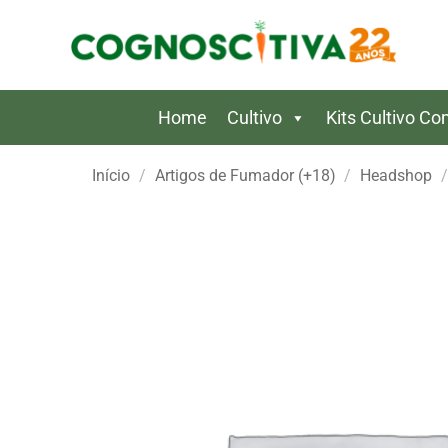
Skip
to
content
Home
Cultivo
Kits Cultivo C
Início
/
Artigos de Fumador (+18)
/
Headshop
/