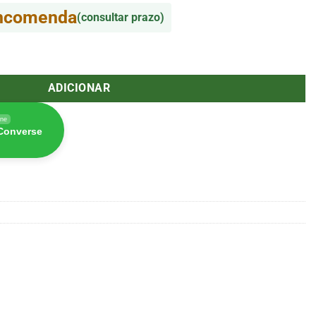
encomenda
(consultar prazo)
e BHO D-Lux Azul Escuro 38mm 7ml
ADICIONAR
ine
 Converse