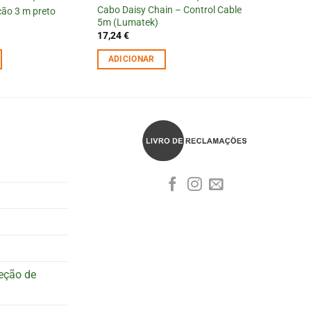
Cabo Daisy Chain – Control Cable
ão 3 m preto
5m (Lumatek)
17,24
€
ADICIONAR
teção de