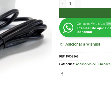
Quantidade de Cabo de Alimenta
Contactos WhatsApp
Onl
Precisar de ajuda?
conosco
Adicionar à Wishlist
REF:
P008863
Categorias:
Acessórios de Iluminaçã