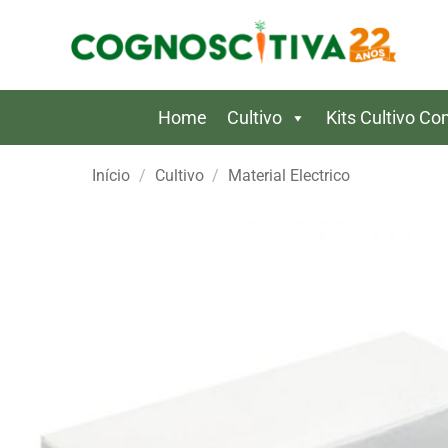
Skip
to
content
Home
Cultivo
Kits Cultivo C
Início
/
Cultivo
/
Material Electrico