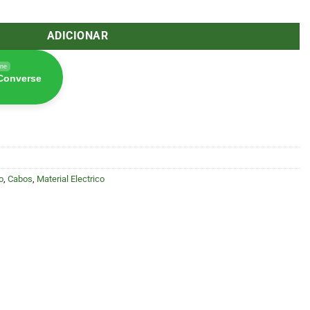
ção P-LED V2.0 2 metros (Pure Factory)
ADICIONAR
ine
 Converse
o
,
Cabos
,
Material Electrico