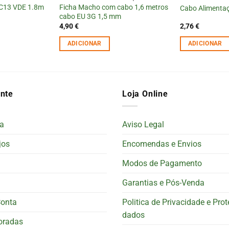
 C13 VDE 1.8m
Ficha Macho com cabo 1,6 metros
Cabo Alimentaç
cabo EU 3G 1,5 mm
4,90
€
2,76
€
ADICIONAR
ADICIONAR
ente
Loja Online
a
Aviso Legal
jos
Encomendas e Envios
Modos de Pagamento
Garantias e Pós-Venda
Conta
Politica de Privacidade e Pro
dados
oradas