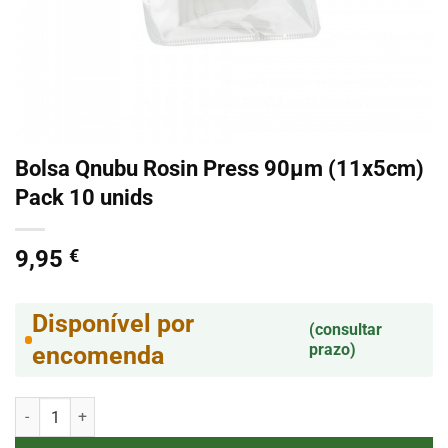
Bolsa Qnubu Rosin Press 90µm (11x5cm)
Pack 10 unids
9,95
€
Disponível por
(consultar
prazo)
encomenda
Quantidade de Bolsa Qnubu Rosin Press 90µm (11x5cm) Pack 10 un