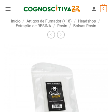
Skip
0
to
content
Início
/
Artigos de Fumador (+18)
/
Headshop
/
Extração de RESINA
/
Rosin
/
Bolsas Rosin