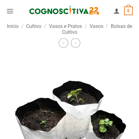
Skip
0
to
content
Início
/
Cultivo
/
Vasos e Pratos
/
Vasos
/
Bolsas de
Cultivo