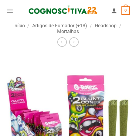
Skip
0
to
content
Início
/
Artigos de Fumador (+18)
/
Headshop
/
Mortalhas