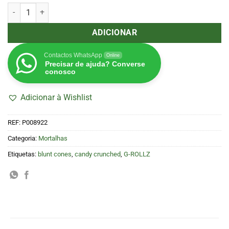
Quantidade de Blunt Cones "Candy Crunched" 2 uni (G-ROLLZ)
ADICIONAR
Contactos WhatsApp
Online
Precisar de ajuda? Converse
conosco
Adicionar à Wishlist
REF:
P008922
Categoria:
Mortalhas
Etiquetas:
blunt cones
,
candy crunched
,
G-ROLLZ