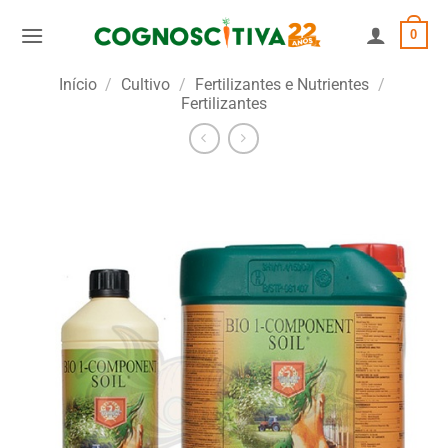
Skip
0
to
content
Início
/
Cultivo
/
Fertilizantes e Nutrientes
/
Fertilizantes