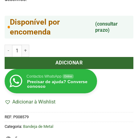
Disponível por
(consultar
prazo)
encomenda
Quantidade de Bandeja de Metal Radio Days Serenade The Crowd 
ADICIONAR
Contactos WhatsApp
Online
Precisar de ajuda? Converse
conosco
Adicionar à Wishlist
REF:
P008579
Categoria:
Bandeja de Metal