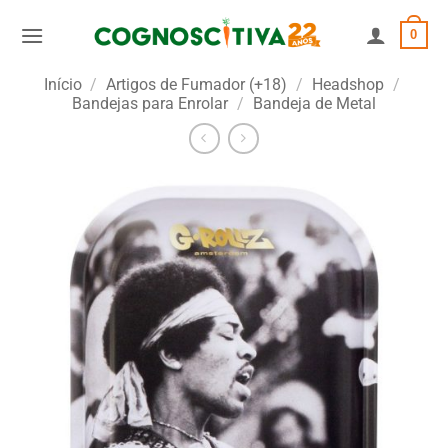
Skip
0
to
content
Início
/
Artigos de Fumador (+18)
/
Headshop
/
Bandejas para Enrolar
/
Bandeja de Metal