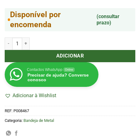
Disponível por
(consultar
prazo)
encomenda
Quantidade de Bandeja de Metal Pequena Radio Days Auto Parts (
ADICIONAR
Contactos WhatsApp
Online
Precisar de ajuda? Converse
conosco
Adicionar à Wishlist
REF:
P008467
Categoria:
Bandeja de Metal