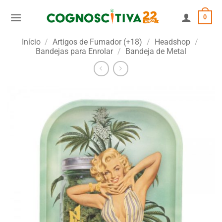
Skip
0
to
content
Início
/
Artigos de Fumador (+18)
/
Headshop
/
Bandejas para Enrolar
/
Bandeja de Metal