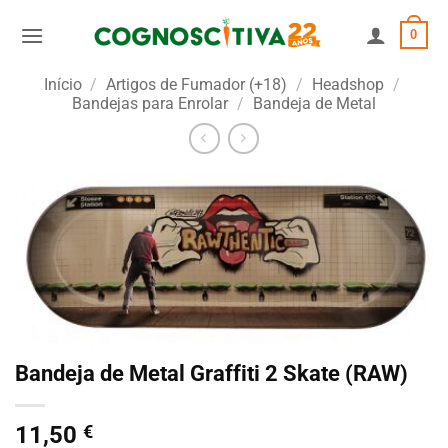
Skip
0
to
content
Início
/
Artigos de Fumador (+18)
/
Headshop
/
Bandejas para Enrolar
/
Bandeja de Metal
Bandeja de Metal Graffiti 2 Skate (RAW)
11,50
€