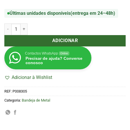
Últimas unidades disponíveis
(entrega em 24–48h)
Quantidade de Bandeja de Metal Graffiti 2 Skate (RAW)
ADICIONAR
Contactos WhatsApp
Online
Precisar de ajuda? Converse
conosco
Adicionar à Wishlist
REF:
P008305
Categoria:
Bandeja de Metal