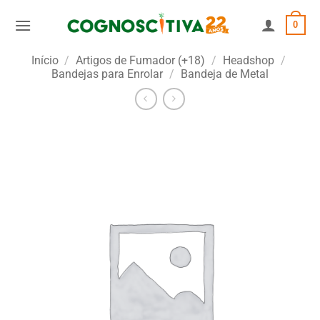
Skip
0
to
content
Início
/
Artigos de Fumador (+18)
/
Headshop
/
Bandejas para Enrolar
/
Bandeja de Metal