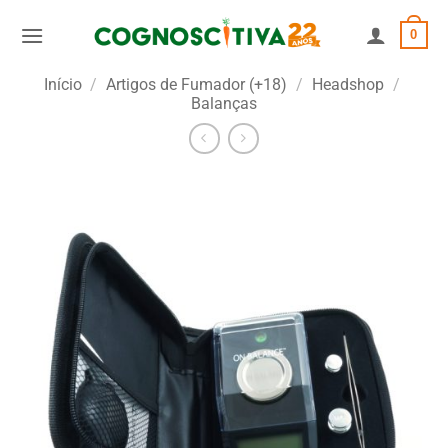
Skip
0
to
content
Início
/
Artigos de Fumador (+18)
/
Headshop
/
Balanças