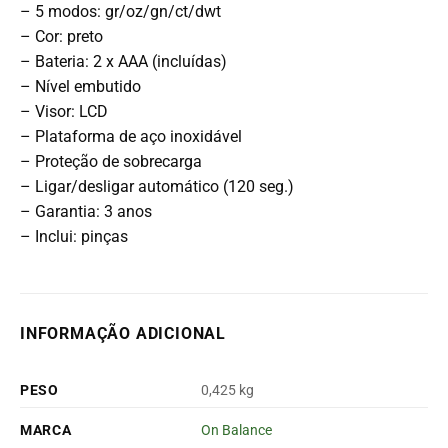
– 5 modos: gr/oz/gn/ct/dwt
– Cor: preto
– Bateria: 2 x AAA (incluídas)
– Nível embutido
– Visor: LCD
– Plataforma de aço inoxidável
– Proteção de sobrecarga
– Ligar/desligar automático (120 seg.)
– Garantia: 3 anos
– Inclui: pinças
INFORMAÇÃO ADICIONAL
PESO
0,425 kg
MARCA
On Balance