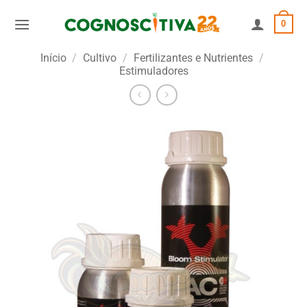
Skip
0
to
content
Início
/
Cultivo
/
Fertilizantes e Nutrientes
/
Estimuladores