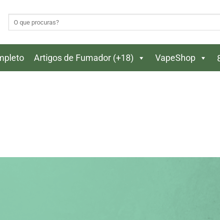
Pesquisar
por:
ompleto
Artigos de Fumador (+18)
VapeShop